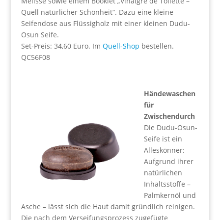
Melisse sowie einem Booklet „Vinaigre de Toilette –
Quell natürlicher Schönheit“. Dazu eine kleine
Seifendose aus Flüssigholz mit einer kleinen Dudu-
Osun Seife.
Set-Preis: 34,60 Euro. Im
Quell-Shop
bestellen.
QC56F08
Händewaschen
für
Zwischendurch
Die Dudu-Osun-
Seife ist ein
Alleskönner:
Aufgrund ihrer
natürlichen
Inhaltsstoffe –
Palmkernöl und
Asche – lässt sich die Haut damit gründlich reinigen.
Die nach dem Verseifungsprozess zugefügte