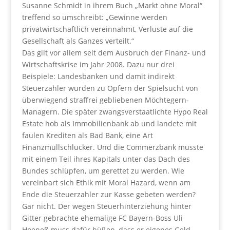
Susanne Schmidt in ihrem Buch „Markt ohne Moral“
treffend so umschreibt: „Gewinne werden
privatwirtschaftlich vereinnahmt, Verluste auf die
Gesellschaft als Ganzes verteilt.“
Das gilt vor allem seit dem Ausbruch der Finanz- und
Wirtschaftskrise im Jahr 2008. Dazu nur drei
Beispiele: Landesbanken und damit indirekt
Steuerzahler wurden zu Opfern der Spielsucht von
überwiegend straffrei gebliebenen Möchtegern-
Managern. Die später zwangsverstaatlichte Hypo Real
Estate hob als Immobilienbank ab und landete mit
faulen Krediten als Bad Bank, eine Art
Finanzmüllschlucker. Und die Commerzbank musste
mit einem Teil ihres Kapitals unter das Dach des
Bundes schlüpfen, um gerettet zu werden. Wie
vereinbart sich Ethik mit Moral Hazard, wenn am
Ende die Steuerzahler zur Kasse gebeten werden?
Gar nicht. Der wegen Steuerhinterziehung hinter
Gitter gebrachte ehemalige FC Bayern-Boss Uli
Hoeneß muss dafür büßen, dass er eigenes Geld