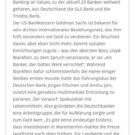
Banking on Values, zu der aktuell 23 Banken weltweit
gehören, aus Deutschland die GLS Bank und die
Triodos Bank.
Der US-Bankkonzern Goldman Sachs ist bekannt für
sein dichtes internationales Beziehungsnetz, das ihm
hilft, besonders viel Geld zu verdienen. Ein Bruchteil
davon, aber eben nicht mehr, kommt sozialen
Einrichtungen zugute – was den obersten Boss, Lloyd
Blankfein, zu dem Spruch veranlasste, er sei „ein
Banker, der Gottes Werk verrichtet“. Während
Blankfein dafür schlimmstenfalls die Häme einiger
Medien ernten musste, hatte das Führungsduo der
Deutschen Bank, Jürgen Fitschen und Anshu Jain,
zuletzt eine geradezu multimediale Entrüstung zu
parieren. Der Vorwurf: Spekulation mit
Lebensmitteln. Also gründeten die Deutschbanker
eine Arbeitsgruppe, die für Aufklärung sorgte und
zum Fazit kam: „Es gibt keine eindeutige Evidenz,
dass Investitionen in Warentermin-märkte die Preise
langfristig nach oben treiben. Für Landwirte und die