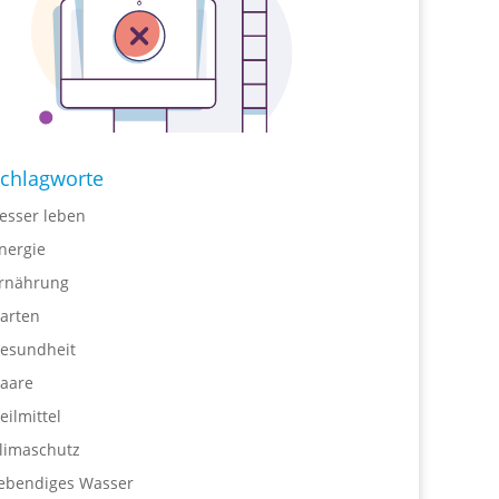
chlagworte
esser leben
nergie
rnährung
arten
esundheit
aare
eilmittel
limaschutz
ebendiges Wasser