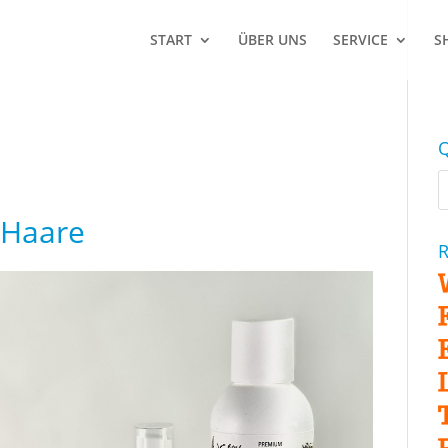
START
ÜBER UNS
SERVICE
S
Q
 Haare
R