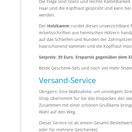
Die Folge sind Glanz und leichte Kämmbarkeit
Haar und die Kopfhaut gesprüht und kann be
werden.
Der
Holzkamm
rundet dieses unverzichtbare Pf
Arbeitsschritten aus heimischen Hölzern handg
auf das Schleifen und Runden der Zahnspitzen
haarschonend kämmen und die Kopfhaut mass
Setpreis: 39 Euro. Ersparnis gegenüber dem E
Beide Geschenk-Sets und noch viel mehr find
Versand-Service
Übrigens: Eine Maßnahme, um unnötigem Stres
Shop übernimmt für Sie das Einpacken des od
Zusammen mit einer schönen Grußkarte bringen
Wahl auf den Weg.
Dieser Service ist ab einem Gesamt-Bestellwert 
oder für mehrere Geschenke).