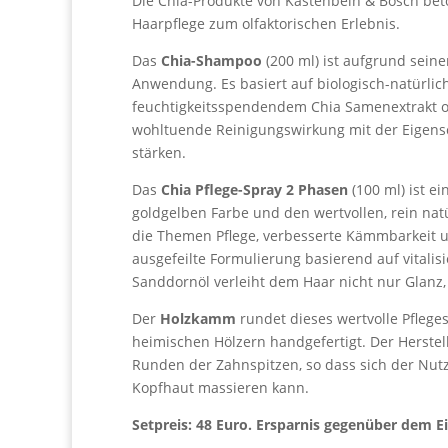
Die Chia-Produkte von Kastenbein & Bosch bet
Haarpflege zum olfaktorischen Erlebnis.
Das
Chia-Shampoo
(200 ml) ist aufgrund seine
Anwendung. Es basiert auf biologisch-natürlic
feuchtigkeitsspendendem Chia Samenextrakt o
wohltuende Reinigungswirkung mit der Eigensch
stärken.
Das
Chia Pflege-Spray 2 Phasen
(100 ml) ist ei
goldgelben Farbe und den wertvollen, rein nat
die Themen Pflege, verbesserte Kämmbarkeit un
ausgefeilte Formulierung basierend auf vitalis
Sanddornöl verleiht dem Haar nicht nur Glanz, 
Der
Holzkamm
rundet dieses wertvolle Pflegese
heimischen Hölzern handgefertigt. Der Herstel
Runden der Zahnspitzen, so dass sich der N
Kopfhaut massieren kann.
Setpreis: 48 Euro. Ersparnis gegenüber dem E