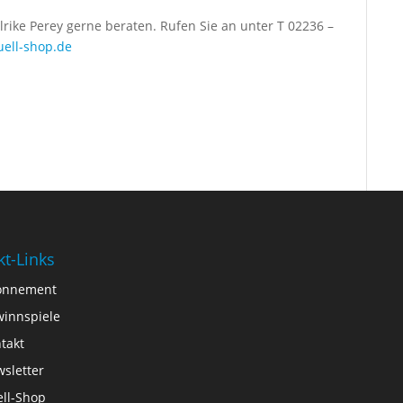
rike Perey gerne beraten. Rufen Sie an unter T 02236 –
ell-shop.de
kt-Links
onnement
innspiele
takt
sletter
ll-Shop