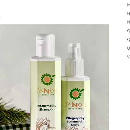
M
N
e
N
Q
Q
U
V