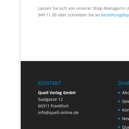
Lassen Sie sich von unserer Shop-Managerin Ul
949 11 30 oder schreiben Sie an
bestellung@qu
KONTAKT
Dire
Quell Verlag GmbH
Ab
Saalgasse 12
Gew
60311 Frankfurt
Kon
info@quell-online.de
New
Que