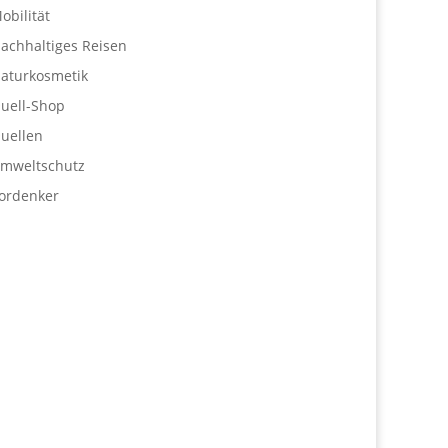
obilität
achhaltiges Reisen
aturkosmetik
uell-Shop
uellen
mweltschutz
ordenker