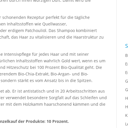
ören durch ihren würzigen Duft. Damit wird die
r schonenden Rezeptur perfekt für die tägliche
hen Inhaltsstoffen wie Quellwasser,
der erdigem Patchouliöl. Das Shampoo kombiniert
aft, das Haar zu vitalisieren und die Haarstruktur zu
S
ne Intensivpflege für jedes Haar und mit seiner
B
ürlichen Inhaltsstoffen wahrlich Gold wert, wenn es um
E
d Hitzeschutz bei 100 Prozent Bio-Qualität geht. Die
E
ierendem Bio-Chia-Extrakt, Bio-Argan- und Bio-
sondern stärkt es vom Ansatz bis in die Spitzen.
G
G
t ab. Er ist antistatisch und in 20 Arbeitsschritten aus
ler verwendet besondere Sorgfalt auf das Schleifen und
H
utzer mit dem Holzkamm haarschonend kämmen und die
H
K
inzelkauf der Produkte: 10 Prozent.
L