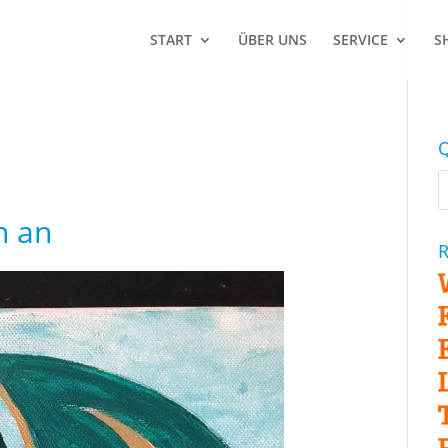
START
ÜBER UNS
SERVICE
S
Q
h an
R