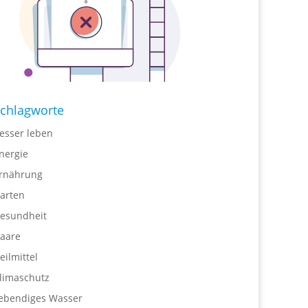
chlagworte
esser leben
nergie
rnährung
arten
esundheit
aare
eilmittel
limaschutz
ebendiges Wasser