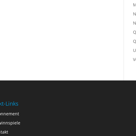
M
N
N
Q
Q
U
V
kt-Links
onnement
innspiele
takt