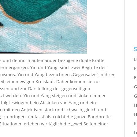
S
B
te und dennoch aufeinander bezogene duale Kräfte
dern ergänzen: Yin und Yang sind zwei Begriffe der
E
aoismus. Yin und Yang bezeichnen „Gegensätze“ in ihrer
E
it, einen ewigen Kreislauf. Daher können sie zur
G
sen und zur Darstellung der gegenseitigen
zt werden. Yin und Yang steigen und sinken immer
G
folgt zwingend ein Absinken von Yang und ein
H
n mit den Adjektiven stark und schwach, gleich und
H
 zu bringen, umfasst also nicht die ganze Bandbreite
K
Situationen erleben wir täglich die „zwei Seiten einer
L