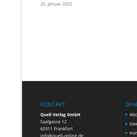
25. Januar 2022
KONTAKT
Dire
Quell Verlag GmbH
Ab
Saalgasse 12
Gew
60311 Frankfurt
Kon
info@quell-online.de