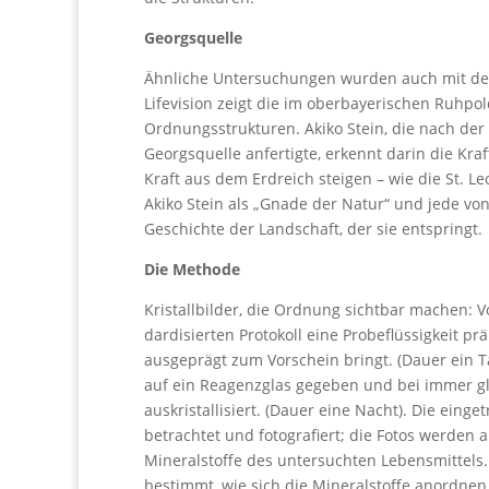
Georgsquelle
Ähnliche Untersuchungen wurden auch mit der 
Lifevision zeigt die im oberbayerischen Ruhp
Ordnungsstrukturen. Akiko Stein, die nach der
Georgsquelle anfertigte, erkennt darin die Kra
Kraft aus dem Erdreich steigen – wie die St. L
Akiko Stein als „Gnade der Natur“ und jede von
Geschichte der Landschaft, der sie entspringt.
Die Methode
Kristallbilder, die Ordnung sichtbar machen: 
dardisierten Protokoll eine Probeflüssigkeit pr
ausgeprägt zum Vorschein bringt. (Dauer ein Ta
auf ein Reagenzglas gegeben und bei immer g
auskristallisiert. (Dauer eine Nacht). Die ein
betrachtet und fotografiert; die Fotos werden a
Mineralstoffe des untersuchten Lebensmittels
bestimmt, wie sich die Mineralstoffe anordnen