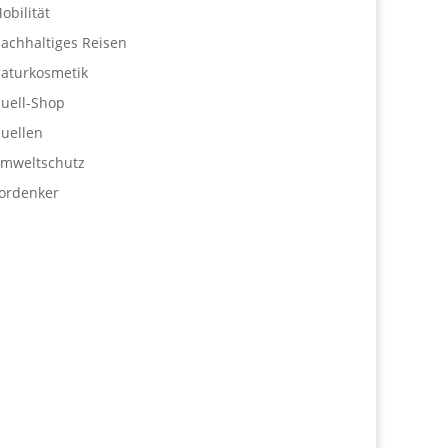
obilität
achhaltiges Reisen
aturkosmetik
uell-Shop
uellen
mweltschutz
ordenker