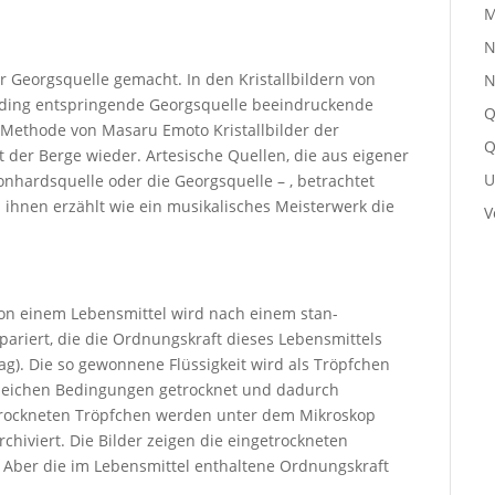
M
N
Georgsquelle gemacht. In den Kristallbildern von
N
olding entspringende Georgsquelle beeindruckende
Q
 Methode von Masaru Emoto Kristallbilder der
Q
ft der Berge wieder. Artesische Quellen, die aus eigener
U
eonhardsquelle oder die Georgsquelle – , betrachtet
 ihnen erzählt wie ein musikalisches Meisterwerk die
V
Von einem Lebensmittel wird nach einem stan­
äpariert, die die Ordnungskraft dieses Lebensmittels
g). Die so gewonnene Flüssigkeit wird als Tröpfchen
leichen Bedingungen getrocknet und dadurch
getrockneten Tröpfchen werden unter dem Mikroskop
rchiviert. Die Bilder zeigen die eingetrockneten
. Aber die im Lebensmittel enthaltene Ordnungskraft
.