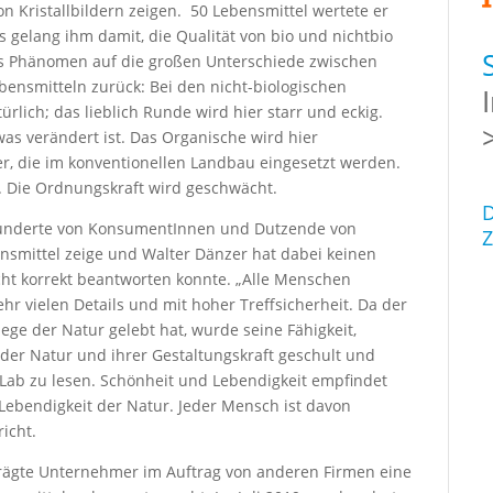
on Kristallbildern zeigen.
50 Lebensmittel wertete er
gelang ihm damit, die Qualität von bio und nichtbio
ses Phänomen auf die großen Unterschiede zwischen
bensmitteln zurück: Bei den nicht-biologischen
ürlich; das lieblich Runde wird hier starr und eckig.
was verändert ist. Das Organische wird hier
r, die im konventionellen Landbau eingesetzt werden.
. Die Ordnungskraft wird geschwächt.
D
Hunderte von KonsumentInnen und Dutzende von
Z
ensmittel zeige und Walter Dänzer hat dabei keinen
cht korrekt beantworten konnte. „Alle Menschen
hr vielen Details und mit hoher Treffsicherheit. Da der
ge der Natur gelebt hat, wurde seine Fähigkeit,
der Natur und ihrer Gestaltungskraft geschult und
ionLab zu lesen. Schönheit und Lebendigkeit empfindet
Lebendigkeit der Natur. Jeder Mensch ist davon
icht.
eprägte Unternehmer im Auftrag von anderen Firmen eine