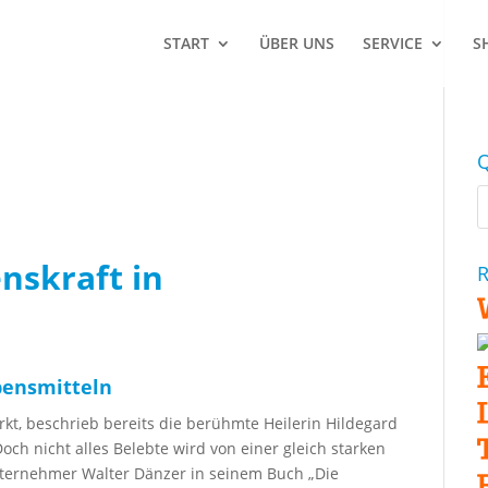
START
ÜBER UNS
SERVICE
S
Q
nskraft in
R
bensmitteln
irkt, beschrieb bereits die berühmte Heilerin Hildegard
och nicht alles Belebte wird von einer gleich starken
nternehmer Walter Dänzer in seinem Buch „Die