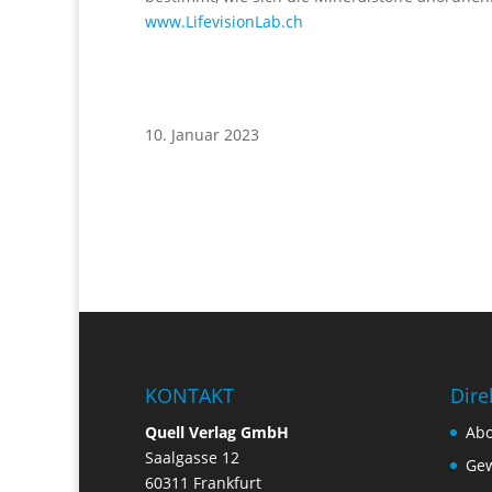
www.LifevisionLab.ch
10. Januar 2023
KONTAKT
Dire
Quell Verlag GmbH
Ab
Saalgasse 12
Gew
60311 Frankfurt