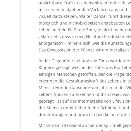
unsichtbare Kraft in Lebensmitteln“ mit Hilfe v
mit seinem bildgebenden Verfahren aus und es 
visuell darzustellen. Walter Dänzer führt die
biologisch und nicht-biologisch angebauten Le
Lebensmitteln fließt die Energie nicht mehr nat
„Man sieht, dass in den Nichtbio-Produkten et
anorganisch = mineralisch, wie die Kunstdünge
Das Bewusstsein der Pflanze wird mineralisch“
In der Gegenüberstellung von Fotos wurden 
Kindern gefragt, welche der Fotos das Bio-Leb
einzigen Menschen getroffen, der die Frage ni
erkennen die Gestaltungskraft des Lebens in se
Mensch Hunderttausende von Jahren in der Wie
Lebens-Spuren zu erkennen und zu lesen, von 
geprägt“ ist auf der Internetseite von Lifevis
der Mensch unmittelbar in der Schönheit und 
durchdrungen und braucht dazu keinen Unterr
Mit seinem LifevisionLab hat der spirituell g