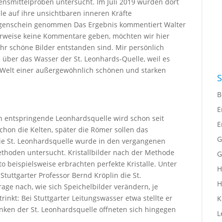
ensmittelproben untersucht. Im Juli 2019 wurden dort
le auf ihre unsichtbaren inneren Kräfte
ugenschein genommen Das Ergebnis kommentiert Walter
rweise keine Kommentare geben, möchten wir hier
r schöne Bilder entstanden sind. Mir persönlich
he über das Wasser der St. Leonhards-Quelle, weil es
le Welt einer außergewöhnlich schönen und starken
S
B
E
 entspringende Leonhardsquelle wird schon seit
E
hon die Kelten, später die Römer sollen das
G
e St. Leonhardsquelle wurde in den vergangenen
thoden untersucht. Kristallbilder nach der Methode
G
beispielsweise erbrachten perfekte Kristalle. Unter
H
tuttgarter Professor Bernd Kröplin die St.
H
age nach, wie sich Speichelbilder verändern, je
nkt: Bei Stuttgarter Leitungswasser etwa stellte er
K
inken der St. Leonhardsquelle öffneten sich hingegen
L