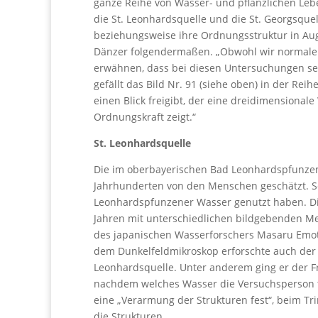
ganze Reihe von Wasser- und pflanzlichen Leb
die St. Leonhardsquelle und die St. Georgsquel
beziehungsweise ihre Ordnungsstruktur in A
Dänzer folgendermaßen. „Obwohl wir normale
erwähnen, dass bei diesen Untersuchungen seh
gefällt das Bild Nr. 91 (siehe oben) in der Rei
einen Blick freigibt, der eine dreidimensiona
Ordnungskraft zeigt.“
St. Leonhardsquelle
Die im oberbayerischen Bad Leonhardspfunzen
Jahrhunderten von den Menschen geschätzt. Sc
Leonhardspfunzener Wasser genutzt haben. Di
Jahren mit unterschiedlichen bildgebenden Me
des japanischen Wasserforschers Masaru Emoto 
dem Dunkelfeldmikroskop erforschte auch der S
Leonhardsquelle. Unter anderem ging er der Fr
nachdem welches Wasser die Versuchsperson tri
eine „Verarmung der Strukturen fest“, beim Tr
die Strukturen.