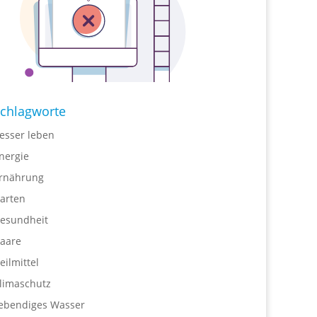
chlagworte
esser leben
nergie
rnährung
arten
esundheit
aare
eilmittel
limaschutz
ebendiges Wasser