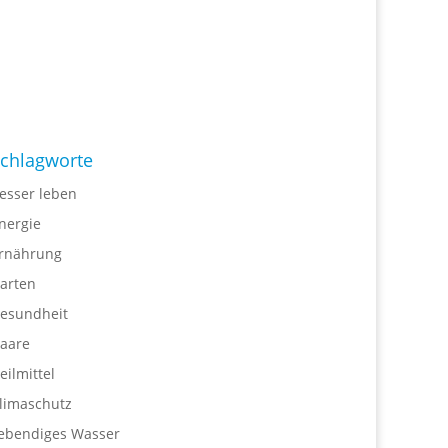
chlagworte
esser leben
nergie
rnährung
arten
esundheit
aare
eilmittel
limaschutz
ebendiges Wasser