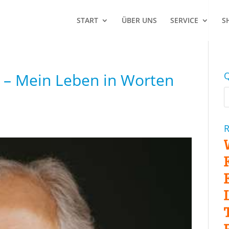
START
ÜBER UNS
SERVICE
S
i – Mein Leben in Worten
Q
R