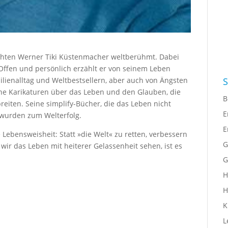
chten Werner Tiki Küstenmacher weltberühmt. Dabei
Offen und persönlich erzählt er von seinem Leben
S
ilienalltag und Weltbestsellern, aber auch von Ängsten
he Karikaturen über das Leben und den Glauben, die
B
breiten. Seine
simplify
-Bücher, die das Leben nicht
E
, wurden zum Welterfolg.
E
 Lebensweisheit: Statt »die Welt« zu retten, verbessern
G
wir das Leben mit heiterer Gelassenheit sehen, ist es
G
H
H
K
L