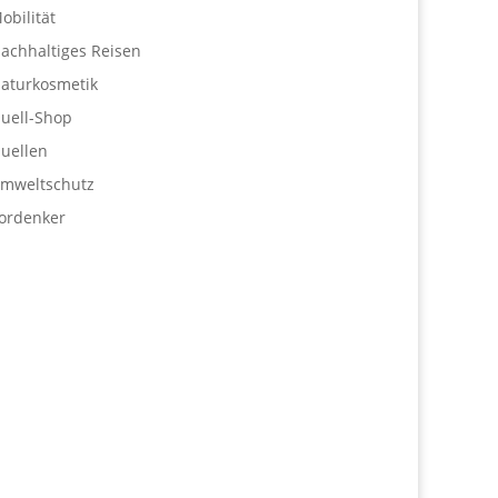
obilität
achhaltiges Reisen
aturkosmetik
uell-Shop
uellen
mweltschutz
ordenker