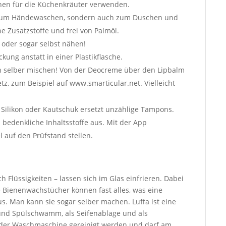
chen für die Küchenkräuter verwenden.
r zum Händewaschen, sondern auch zum Duschen und
 Zusatzstoffe und frei von Palmöl.
oder sogar selbst nähen!
ung anstatt in einer Plastikflasche.
ach selber mischen! Von der Deocreme über den Lipbalm
tz, zum Beispiel auf www.smarticular.net. Vielleicht
Silikon oder Kautschuk ersetzt unzählige Tampons.
bedenkliche Inhaltsstoffe aus. Mit der App
 auf den Prüfstand stellen.
h Flüssigkeiten – lassen sich im Glas einfrieren. Dabei
 Bienenwachstücher können fast alles, was eine
us. Man kann sie sogar selber machen. Luffa ist eine
 und Spülschwamm, als Seifenablage und als
der Waschmaschine gereinigt werden und darf am