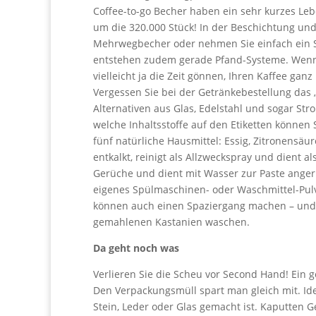
Coffee-to-go Becher haben ein sehr kurzes Le
um die 320.000 Stück! In der Beschichtung und 
Mehrwegbecher oder nehmen Sie einfach ein Sc
entstehen zudem gerade Pfand-Systeme. Wenn b
vielleicht ja die Zeit gönnen, Ihren Kaffee ga
Vergessen Sie bei der Getränkebestellung das 
Alternativen aus Glas, Edelstahl und sogar Str
welche Inhaltsstoffe auf den Etiketten können 
fünf natürliche Hausmittel: Essig, Zitronensä
entkalkt, reinigt als Allzweckspray und dient a
Gerüche und dient mit Wasser zur Paste angerü
eigenes Spülmaschinen- oder Waschmittel-Pulve
können auch einen Spaziergang machen – und 
gemahlenen Kastanien waschen.
Da geht noch was
Verlieren Sie die Scheu vor Second Hand! Ein
Den Verpackungsmüll spart man gleich mit. Ide
Stein, Leder oder Glas gemacht ist. Kaputten