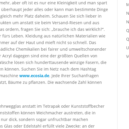
ehr, aber oft ist es nur eine Kleinigkeit und man spart
M
t überhaupt jeder alles oder kann man bestimmte Dinge
N
gleich mehr Platz daheim. Schauen Sie sich lieber in
N
ukten um anstatt sie beim Versand-Riesen und aus
s ordern, fragen Sie sich: „brauche ich das wirklich?“.
Q
r fürs Leben. Kleidung aus natürlichen Materialien wie
Q
mer auf der Haut und mieft nicht so schnell. Das
U
chädliche Chemikalien bei fairer und umweltschonender
er Acryl dagegen sind eine der größten Quellen von
V
Wäsche lösen sich hunderttausende winzige Fasern, die
den können. Suchen Sie im Netz nach dem Hashtag
chmaschine
www.ecosia.de
. Jede Ihrer Suchanfragen
utzt, Bäume zu pflanzen. Die wachsende Zahl können
hrwegglas anstatt im Tetrapak oder Kunst­stoff­becher
unststoffen können Weichmacher austreten, die in
 nur dick, sondern sogar unfruchtbar machen
Glas oder Edelstahl erfüllt viele Zwecke: an der