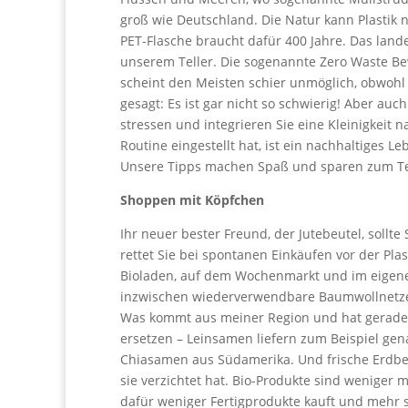
groß wie Deutschland. Die Natur kann Plastik ni
PET-Flasche braucht dafür 400 Jahre. Das land
unserem Teller. Die sogenannte Zero Waste Be
scheint den Meisten schier unmöglich, obwohl 
gesagt: Es ist gar nicht so schwierig! Aber auc
stressen und integrieren Sie eine Kleinigkeit 
Routine eingestellt hat, ist ein nachhaltiges 
Unsere Tipps machen Spaß und sparen zum Tei
Shoppen mit Köpfchen
Ihr neuer bester Freund, der Jutebeutel, sollt
rettet Sie bei spontanen Einkäufen vor der Pl
Bioladen, auf dem Wochenmarkt und im eigenen
inzwischen wiederverwendbare Baumwollnetz
Was kommt aus meiner Region und hat gerade S
ersetzen – Leinsamen liefern zum Beispiel gen
Chiasamen aus Südamerika. Und frische Erdb
sie verzichtet hat. Bio-Produkte sind weniger 
dafür weniger Fertigprodukte kauft und mehr s