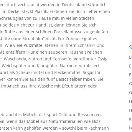
ben, doch verbraucht werden in Deutschland stündlich
im Deckel steckt Plastik. Erstehen Sie doch lieber einen
hraubglas von zu Hause mit. In vielen Städten
eides nicht zur Hand ist, dann können Sie sich
nz in Ruhe aus einer schönen Porzellantasse zu genießen.
„bitte ohne Strohhalm“ nicht. Für Zuhause gibt es
oh. Wie viele Putzmittel stehen in Ihrem Schrank? Und
S
Sie entziffern? Für einen sauberen Haushalt reichen
B
ure, Waschsoda, Natron und Kernseife. Verdünnter Essig
ls Weichspüler und Klarspüler. Natron neutralisiert
E
hrt als Scheuermittel und Fleckenmittel. Sogar Ihr
E
r können Sie aus den fünf Basics selber mixen. Sie
G
im Anschluss Ihre Wäsche mit Efeublättern oder
G
H
H
 gebrauchtes Möbelstück spart Geld und Ressourcen.
K
al, wenn das Möbel aus Naturmaterialien wie Holz,
L
 Geräten kann geholfen werden – sowohl beim Fachmann