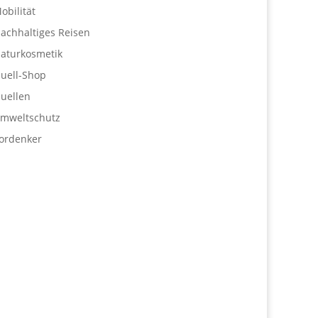
obilität
achhaltiges Reisen
aturkosmetik
uell-Shop
uellen
mweltschutz
ordenker