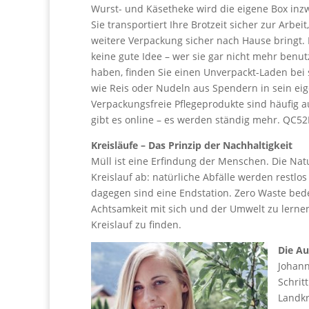
Wurst- und Käsetheke wird die eigene Box inz
Sie transportiert Ihre Brotzeit sicher zur Arb
weitere Verpackung sicher nach Hause bringt. 
keine gute Idee – wer sie gar nicht mehr benu
haben, finden Sie einen Unverpackt-Laden bei 
wie Reis oder Nudeln aus Spendern in sein ei
Verpackungsfreie Pflegeprodukte sind häufig a
gibt es online – es werden ständig mehr. QC52
Kreisläufe – Das Prinzip der Nachhaltigkeit
Müll ist eine Erfindung der Menschen. Die Nat
Kreislauf ab: natürliche Abfälle werden restl
dagegen sind eine Endstation. Zero Waste bede
Achtsamkeit mit sich und der Umwelt zu lerne
Kreislauf zu finden.
Die Au
Johann
Schrit
Landk