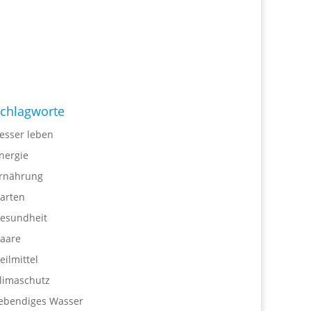
chlagworte
esser leben
nergie
rnährung
arten
esundheit
aare
eilmittel
limaschutz
ebendiges Wasser