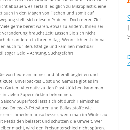
cht abbauen, es zerfällt lediglich zu Mikroplastik, eine
et auch in den Mägen von Fischen und somit auf
wegung stellt sich diesem Problem. Doch deren Ziel
Viele gerne bereit wären, etwas zu ändern. Ihnen sei
h: Veränderung braucht Zeit! Lassen Sie sich nicht
nach der anderen in Ihren Alltag. Wenn sich erst einmal
Leben auch für Berufstätige und Familien machbar.
l sogar Geld – Achtung, Suchtgefahr!
D
Z
e Sie von heute an immer und überall begleiten und
astiktüte. Unverpacktes Obst und Gemüse gibt es im
 Garten. Alternativ zu den Plastiktütchen kann man
e in vielen Supermärkten bekommen.
aison? Superfood lässt sich oft durch Heimisches
auso Omega-3-Fettsäuren und Ballaststoffe wie
eeren schmecken umso besser, wenn man im Winter auf
mit Pestiziden belastet und schützen die Umwelt. Wer
elber macht, wird den Preisunterschied nicht spüren.