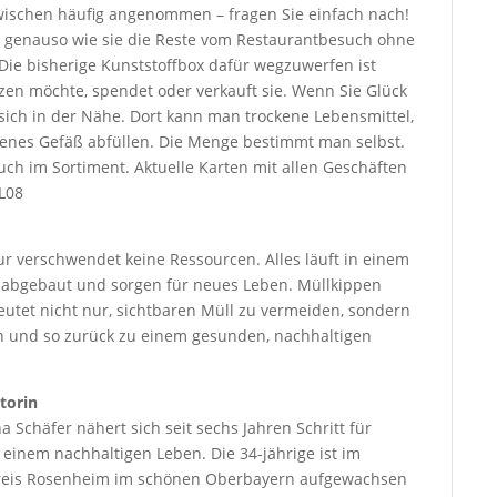
wischen häufig angenommen – fragen Sie einfach nach!
eit, genauso wie sie die Reste vom Restaurantbesuch ohne
Die bisherige Kunststoffbox dafür wegzuwerfen ist
tzen möchte, spendet oder verkauft sie. Wenn Sie Glück
sich in der Nähe. Dort kann man trockene Lebensmittel,
genes Gefäß abfüllen. Die Menge bestimmt man selbst.
uch im Sortiment. Aktuelle Karten mit allen Geschäften
L08
ur verschwendet keine Ressourcen. Alles läuft in einem
os abgebaut und sorgen für neues Leben. Müllkippen
utet nicht nur, sichtbaren Müll zu vermeiden, sondern
n und so zurück zu einem gesunden, nachhaltigen
torin
a Schäfer nähert sich seit sechs Jahren Schritt für
t einem nachhaltigen Leben. Die 34-jährige ist im
reis Rosenheim im schönen Oberbayern aufgewachsen