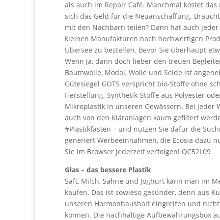
als auch im Repair Café. Manchmal kostet das m
sich das Geld für die Neuanschaffung. Brauch
mit den Nachbarn teilen? Dann hat auch jeder 
kleinen Manufakturen nach hochwertigen Prod
Übersee zu bestellen. Bevor Sie überhaupt etwa
Wenn ja, dann doch lieber den treuen Begleite
Baumwolle, Modal, Wolle und Seide ist angeneh
Gütesiegel GOTS verspricht bio-Stoffe ohne s
Herstellung. Synthetik-Stoffe aus Polyester od
Mikroplastik in unseren Gewässern. Bei jeder 
auch von den Kläranlagen kaum gefiltert wer
#Plastikfasten – und nutzen Sie dafür die Su
generiert Werbeeinnahmen, die Ecosia dazu n
Sie im Browser jederzeit verfolgen! QC52L09
Glas – das bessere Plastik
Saft, Milch, Sahne und Joghurt kann man im Me
kaufen. Das ist sowieso gesünder, denn aus K
unseren Hormonhaushalt eingreifen und nicht
können. Die nachhaltige Aufbewahrungsbox aus 