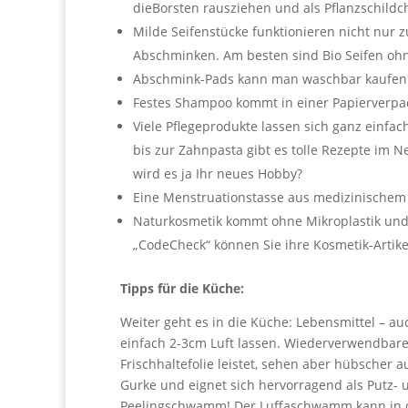
dieBorsten rausziehen und als Pflanzschild
Milde Seifenstücke funktionieren nicht nu
Abschminken. Am besten sind Bio Seifen ohne
Abschmink-Pads kann man waschbar kaufen 
Festes Shampoo kommt in einer Papierverpack
Viele Pflegeprodukte lassen sich ganz einf
bis zur Zahnpasta gibt es tolle Rezepte im Ne
wird es ja Ihr neues Hobby?
Eine Menstruationstasse aus medizinischem 
Naturkosmetik kommt ohne Mikroplastik und 
„CodeCheck“ können Sie ihre Kosmetik-Artikel
Tipps für die Küche:
Weiter geht es in die Küche: Lebensmittel – auc
einfach 2-3cm Luft lassen. Wiederverwendbare
Frischhaltefolie leistet, sehen aber hübscher a
Gurke und eignet sich hervorragend als Putz-
Peelingschwamm! Der Luffaschwamm kann in 