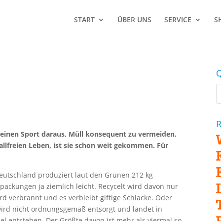
START
ÜBER UNS
SERVICE
S
Q
R
 einen Sport daraus, Müll konsequent zu vermeiden.
llfreien Leben, ist sie schon weit gekommen. Für
Deutschland produziert laut den Grünen 212 kg
rpackungen ja ziemlich leicht. Recycelt wird davon nur
ird verbrannt und es verbleibt giftige Schlacke. Oder
wird nicht ordnungsgemäß entsorgt und landet in
l entstehen. Der Größte davon ist mehr als viermal so