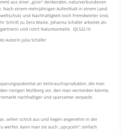
ommt aus einer „grün“ denkenden, naturverbundenen
e. Nach einem mehrjährigen Aufenthalt in einem Land,
eltschutz und Nachhaltigkeit noch Fremdwörter sind,
 ihr Schritt zu Zero Waste. Johanna Schäfer arbeitet als
bbygärtnerin und rührt Naturkosmetik. QC52L10
to Autorin Julia Schäfer
nsparungspotential an Verbrauchsprodukten, die man
 den riesigen Müllberg vor, den man vermeiden könnte,
iemarkt nachhaltiger und sparsamer verpackt.
r, sehen schick aus und liegen angenehm in der
u werfen, kann man sie auch „upcyceln“: einfach