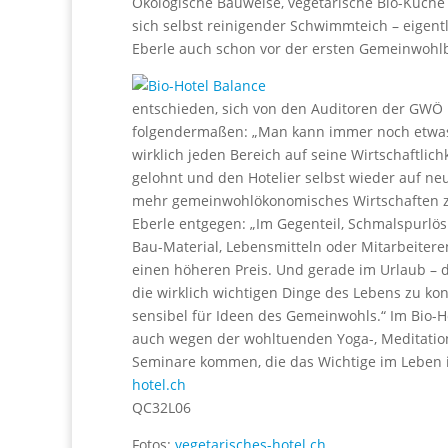
Ökologische Bauweise, vegetarische Bio-Küche 
sich selbst reinigender Schwimmteich – eigent
Eberle auch schon vor der ersten Gemeinwohlb
entschieden, sich von den Auditoren der GWÖ p
folgendermaßen: „Man kann immer noch etwas
wirklich jeden Bereich auf seine Wirtschaftlic
gelohnt und den Hotelier selbst wieder auf ne
mehr gemeinwohlökonomisches Wirtschaften zu 
Eberle entgegen: „Im Gegenteil, Schmalspurlösu
Bau-Material, Lebensmitteln oder Mitarbeiteren
einen höheren Preis. Und gerade im Urlaub – d
die wirklich wichtigen Dinge des Lebens zu k
sensibel für Ideen des Gemeinwohls.“ Im Bio-Ho
auch wegen der wohltuenden Yoga-, Meditation
Seminare kommen, die das Wichtige im Leben i
hotel.ch
QC32L06
Fotos:
vegetarisches-hotel.ch