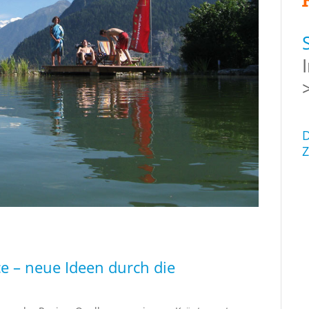
D
Z
ce – neue Ideen durch die