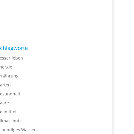
chlagworte
esser leben
nergie
rnährung
arten
esundheit
aare
eilmittel
limaschutz
ebendiges Wasser