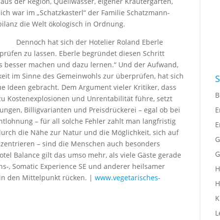
aus der Region, Quellwasser, eigener Kräutergarten,
lich war im „Schatzkasterl“ der Familie Schatzmann-
ilanz die Welt ökologisch in Ordnung.
Dennoch hat sich der Hotelier Roland Eberle
rüfen zu lassen. Eberle begründet diesen Schritt
 besser machen und dazu lernen.“ Und der Aufwand,
hkeit im Sinne des Gemeinwohls zur überprüfen, hat sich
S
ue Ideen gebracht. Dem Argument vieler Kritiker, dass
B
Kostenexplosionen und Unrentabilität führe, setzt
E
ngen, Billigvarianten und Preisdrückerei – egal ob bei
tlohnung – für all solche Fehler zahlt man langfristig
E
urch die Nähe zur Natur und die Möglichkeit, sich auf
G
onzentrieren – sind die Menschen auch besonders
G
tel Balance gilt das umso mehr, als viele Gäste gerade
s-, Somatic Experience SE und anderer heilsamer
H
n den Mittelpunkt rücken. |
www.vegetarisches-
H
K
L