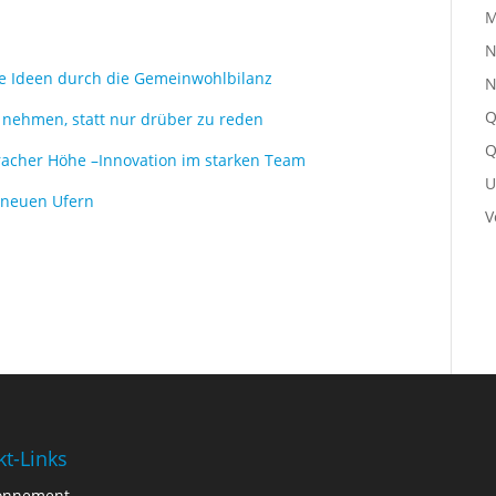
M
N
ue Ideen durch die Gemeinwohlbilanz
N
Q
 nehmen, statt nur drüber zu reden
Q
racher Höhe –Innovation im starken Team
U
u neuen Ufern
V
kt-Links
onnement