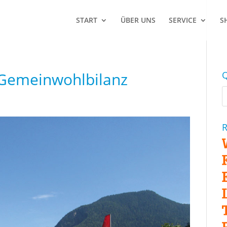
START
ÜBER UNS
SERVICE
S
 Gemeinwohlbilanz
Q
R