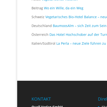
Beitrag
Wo ein Wille, da ein Weg
Schweiz
Vegetarisches Bio-Hotel Balance – ne
Deutschland
BaumoosAlm – sich Zeit zum Sein
Österreich
Das Hotel Hochschober auf der Tur
Italien/Südtirol
La Perla – neue Ziele führen z
KONTAKT
Dire
Quell Verlag GmbH
Ab