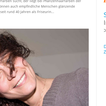
farben sucht, der liegt bei Pflanzenhaarfarben der
 können auch empfindliche Menschen glänzende
seit rund 40 Jahren als Friseurin...
D
Z