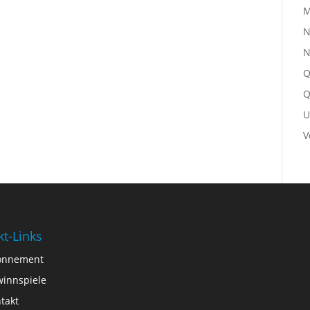
M
N
N
Q
Q
U
V
kt-Links
onnement
innspiele
takt