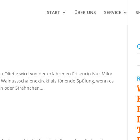
START
ÜBER UNS
SERVICE
S
Q
on Oliebe wird von der erfahrenen Friseurin Nur Milor
R
er Walnussschalenextrakt als tönende Spülung, wenn es
n oder Strähnchen...