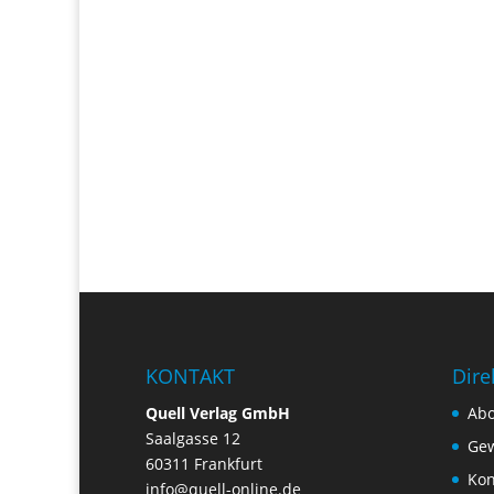
KONTAKT
Dire
Quell Verlag GmbH
Ab
Saalgasse 12
Gew
60311 Frankfurt
Kon
info@quell-online.de