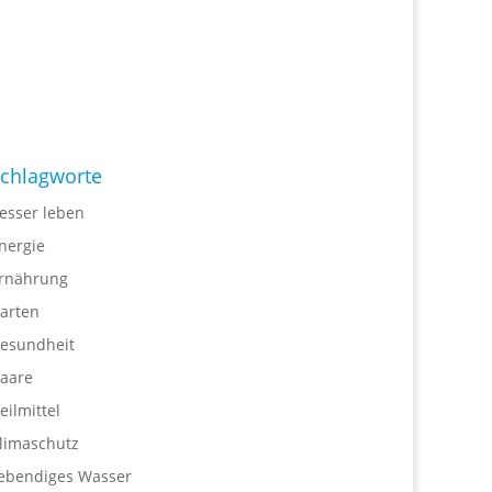
chlagworte
esser leben
nergie
rnährung
arten
esundheit
aare
eilmittel
limaschutz
ebendiges Wasser