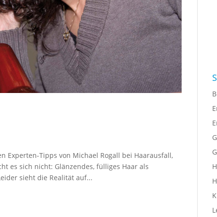
S
B
E
E
G
G
 Experten-Tipps von Michael Rogall bei Haarausfall,
es sich nicht: Glänzendes, fülliges Haar als
H
der sieht die Realität auf...
H
K
L