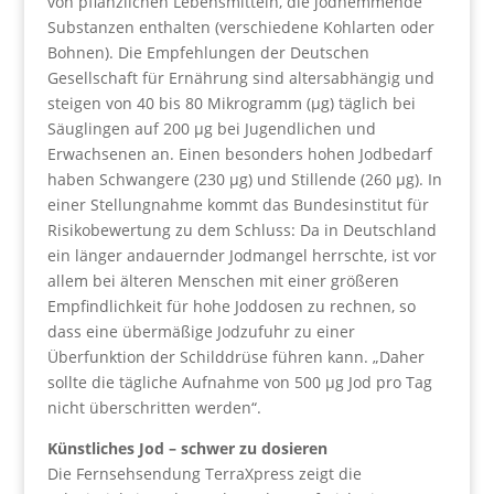
von pflanzlichen Lebensmitteln, die jodhemmende
Substanzen enthalten (verschiedene Kohlarten oder
Bohnen). Die Empfehlungen der Deutschen
Gesellschaft für Ernährung sind altersabhängig und
steigen von 40 bis 80 Mikrogramm (μg) täglich bei
Säuglingen auf 200 μg bei Jugendlichen und
Erwachsenen an. Einen besonders hohen Jodbedarf
haben Schwangere (230 μg) und Stillende (260 μg). In
einer Stellungnahme kommt das Bundesinstitut für
Risikobewertung zu dem Schluss: Da in Deutschland
ein länger andauernder Jodmangel herrschte, ist vor
allem bei älteren Menschen mit einer größeren
Empfindlichkeit für hohe Joddosen zu rechnen, so
dass eine übermäßige Jodzufuhr zu einer
Überfunktion der Schilddrüse führen kann. „Daher
sollte die tägliche Aufnahme von 500 μg Jod pro Tag
nicht überschritten werden“.
Künstliches Jod – schwer zu dosieren
Die Fernsehsendung TerraXpress zeigt die