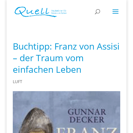
Buchtipp: Franz von Assisi
– der Traum vom
einfachen Leben
LUFT