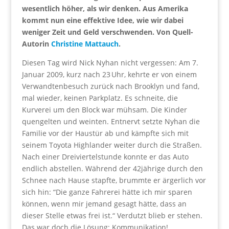
wesentlich höher, als wir denken. Aus Amerika
kommt nun eine effektive Idee, wie wir dabei
weniger Zeit und Geld verschwenden. Von Quell-
Autorin
Christine Mattauch
.
Diesen Tag wird Nick Nyhan nicht vergessen: Am 7.
Januar 2009, kurz nach 23 Uhr, kehrte er von einem
Verwandtenbesuch zurück nach Brooklyn und fand,
mal wieder, keinen Parkplatz. Es schneite, die
Kurverei um den Block war mühsam. Die Kinder
quengelten und weinten. Entnervt setzte Nyhan die
Familie vor der Haustür ab und kämpfte sich mit
seinem Toyota Highlander weiter durch die Straßen.
Nach einer Dreiviertelstunde konnte er das Auto
endlich abstellen. Während der 42jährige durch den
Schnee nach Hause stapfte, brummte er ärgerlich vor
sich hin: “Die ganze Fahrerei hätte ich mir sparen
können, wenn mir jemand gesagt hätte, dass an
dieser Stelle etwas frei ist.“ Verdutzt blieb er stehen.
Das war doch die Lösung: Kommunikation!