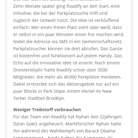
Zehn Monate später ging Roadify an den Start, eine
Initiative, die bei der Parkplatzsuche hilft und
zugleich der Umwelt nützt. Die Idee ist verblüffend
einfach: Wer einen freien Platz sieht oder weiß, dass
er selbst in ein paar Minuten einen frei machen wird,
textet die Adresse via SMS in ein Gemeinschaftsnetz.
Parkplatzsucher können sie dort abrufen. Das Ganze
ist kostenfrei und funktioniert auf jedem Handy. Das
Echo auf die innovative Idee ist enorm: Nach einem
Dreivierteljahr hatte Roadify schon über 3500
Mitglieder, die mehr als 40 000 Parkplätze meldeten.
Dabei erstreckte sich das Aktionsgebiet nur auf ein
paar Blocks in Park Slope, einem Viertel im New
Yorker Stadtteil Brooklyn.
Weniger Treibstoff verbrauchen
Für das Team von Roadify hat Nyhan den 22jährigen
Dylan Goelz angeheuert. Marktforscher Nyhan hatte
ihn während des Wahlkampfs von Barack Obama
kennengelernt – beide hatten die Kampagne als