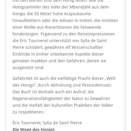
mit den Bienen und dem Honig leben: Wie die
Honigsammler des Volks der Mbendjélé aus dem
Kongo, die 50 Meter hohe Acajoubäume
hinaufklettern oder die Adivasi in Indien, die inmitten
einer Wolke aus Riesenbienen die Felswände
hinabsteigen. Ergänzend zu den Reiseimpressionen
die Éric Tourneret unterstützt von Sylla de Saint
Pierre schildert, gewähren elf Wissenschaftler
Einblicke in bisher unbekannte Aspekte dieser
genialen Insekten und den Gefahren, denen sie
ausgesetzt sind.
Gefährdet ist auch die vielfältige Pracht dieser „Welt
des Honigs“, durch Abholzung und Pestizideinsatz.
Das Buch ist deshalb auch ein Aufruf, die
Regenerationsfähigkeiten der Natur zu bewahren
und die Vielfalt der kulturellen Praktiken der Völker
zu respektieren.
Éric Tourneret, Sylla de Saint Pierre
Die Wege des Honigs