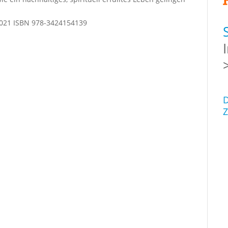
 2021 ISBN 978-3424154139
D
Z