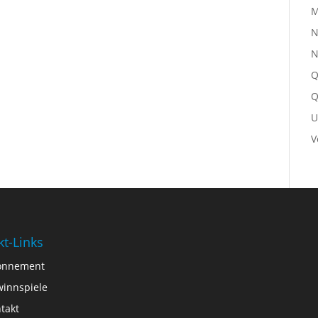
M
N
N
Q
Q
U
V
kt-Links
onnement
innspiele
takt