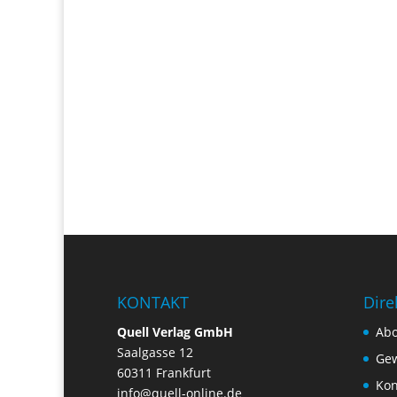
KONTAKT
Dire
Quell Verlag GmbH
Ab
Saalgasse 12
Gew
60311 Frankfurt
Kon
info@quell-online.de