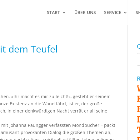
START
ÜBER UNS
SERVICE
S
it dem Teufel
Q
R
en. »Ihr macht es mir zu leicht!«, gesteht er seinem
e Existenz an die Wand fährt, ist er, der große
ch, in einer denkwürdigen Nacht verrät er all seine
mit Johanna Paungger verfassten Mondbücher – packt
 amüsant-provokanten Dialog die großen Themen an,
e ein nachhaltiges, spirituell erfülltes Leben gelingen