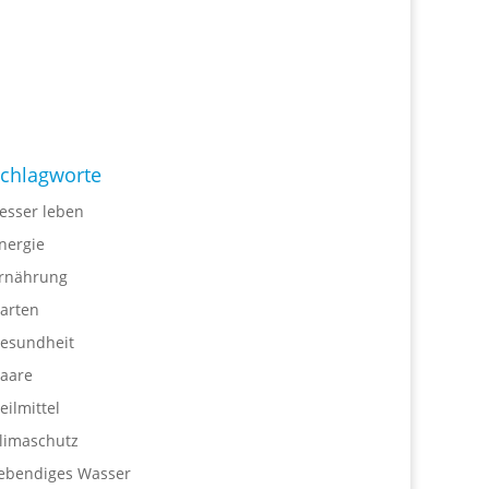
chlagworte
esser leben
nergie
rnährung
arten
esundheit
aare
eilmittel
limaschutz
ebendiges Wasser